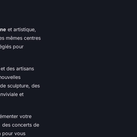
ine
et artistique,
les mêmes centres
légiés pour
et des artisans
nouvelles
 de sculpture, des
nviviale et
rémenter votre
s, des concerts de
n pour vous