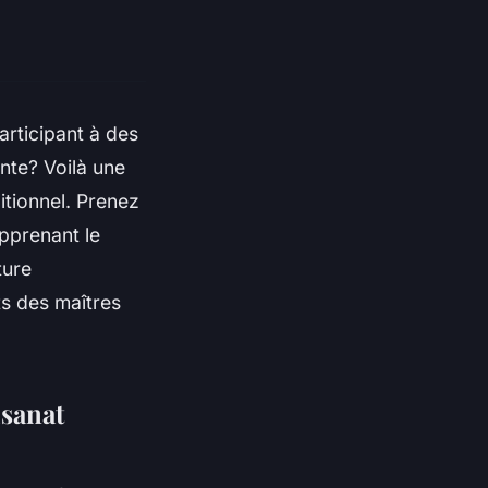
articipant à des
nte? Voilà une
ditionnel. Prenez
apprenant le
ture
ts des maîtres
isanat