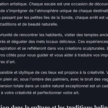
piration artistique. Chaque escale est une occasion de décou
 de s'imprégner de l'atmosphère unique de chaque destinatio
 passant par les petites îles de la Sonde, chaque arrêt est 
raditions et de beauté naturelle.
tunité de rencontrer les habitants, visiter des temples anci
és et déguster des mets locaux délicieux. Ces expériences
nspiration et se refléteront dans vos créations sculpturales. 
 vos côtés pour vous guider et vous aider à traduire vos imp
es d'art.
isible et idyllique de ces lieux est propice à la créativité.
 en plein air, sous l'ombre des palmiers, avec le bruit des v
ersion totale dans un cadre naturel exceptionnel est un cad
 à votre créativité et perfectionner votre art.
n dans la culture et les traditions balin