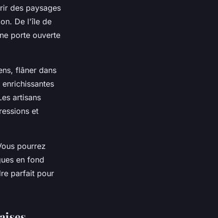
vrir des paysages
n. De l'île de
une porte ouverte
ens, flâner dans
 enrichissantes
Les artisans
ressions et
 Vous pourrez
agues en fond
re parfait pour
aises