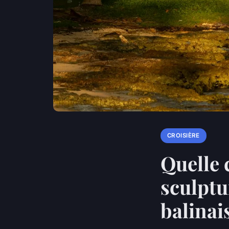
CROISIÈRE
Quelle 
sculptu
balinai