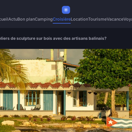
ueil
Actu
Bon plan
Camping
Croisière
Location
Tourisme
Vacance
Voy
liers de sculpture sur bois avec des artisans balinais?