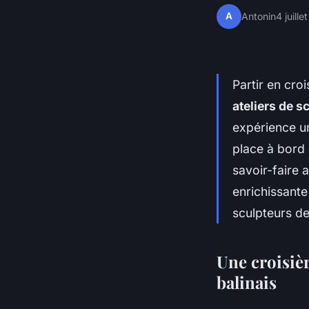
A
Antonin
4 juill
Partir en cro
ateliers de s
expérience un
place à bord 
savoir-faire 
enrichissante
sculpteurs de
Une croisièr
balinais