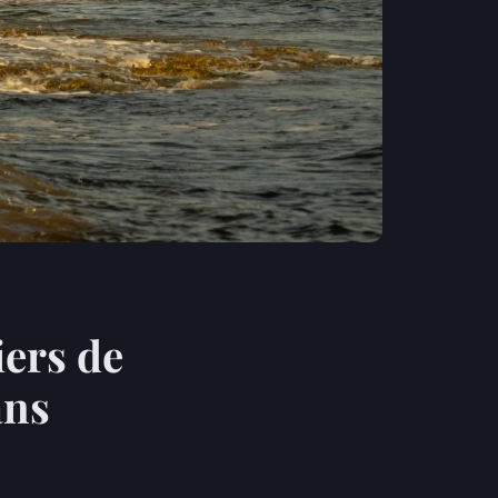
iers de
ans