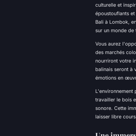
culturelle et ins
époustouflants et
Bali à Lombok, en
sur un monde de t
Vous aurez l'oppor
des marchés color
nourriront votre i
balinais seront à
émotions en œuvr
L'environnement pa
travailler le bois
sonore. Cette imm
laisser libre cours
Une immersio