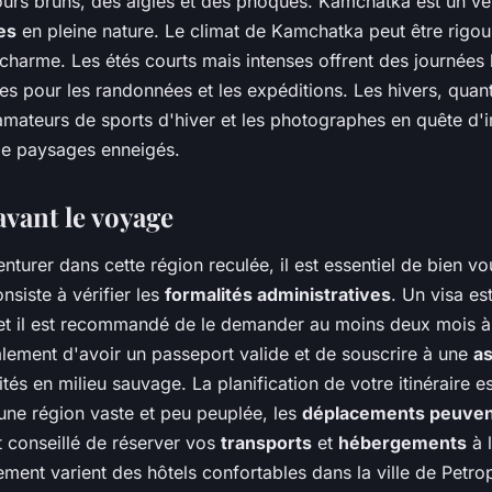
urs bruns, des aigles et des phoques. Kamchatka est un vé
es
en pleine nature. Le climat de Kamchatka peut être rigou
n charme. Les étés courts mais intenses offrent des journées
les pour les randonnées et les expéditions. Les hivers, quan
 amateurs de sports d'hiver et les photographes en quête d
de paysages enneigés.
avant le voyage
nturer dans cette région reculée, il est essentiel de bien vo
nsiste à vérifier les
formalités administratives
. Un visa es
 et il est recommandé de le demander au moins deux mois à
ement d'avoir un passeport valide et de souscrire à une
a
ités en milieu sauvage. La planification de votre itinéraire es
ne région vaste et peu peuplée, les
déplacements peuven
est conseillé de réserver vos
transports
et
hébergements
à 
ment varient des hôtels confortables dans la ville de Petro