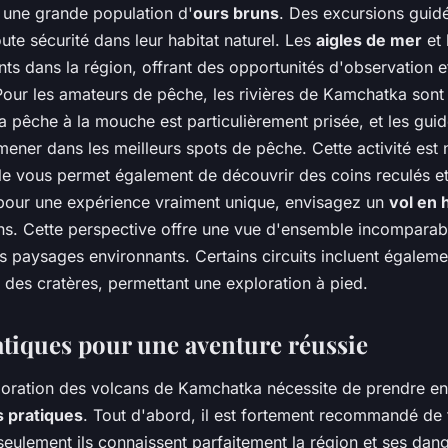
 une grande population d'
ours bruns
. Des excursions guid
ute sécurité dans leur habitat naturel. Les
aigles de mer
et 
ts dans la région, offrant des opportunités d'observation 
Pour les amateurs de pêche, les rivières de Kamchatka sont
La pêche à la mouche est particulièrement prisée, et les gui
ner dans les meilleurs spots de pêche. Cette activité est
lle vous permet également de découvrir des coins reculés et
 pour une expérience vraiment unique, envisagez un
vol en 
ns. Cette perspective offre une vue d'ensemble incomparab
s paysages environnants. Certains circuits incluent égalem
s des cratères, permettant une exploration à pied.
atiques pour une aventure réussie
ploration des volcans de Kamchatka nécessite de prendre e
s pratiques
. Tout d'abord, il est fortement recommandé de 
seulement ils connaissent parfaitement la région et ses dang