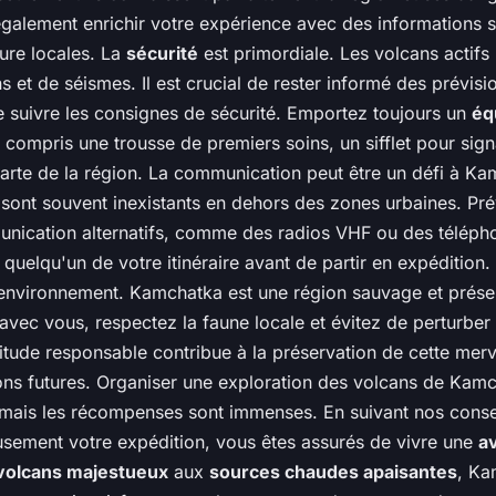
également enrichir votre expérience avec des informations s
lture locales. La
sécurité
est primordiale. Les volcans actifs
s et de séismes. Il est crucial de rester informé des prévisi
e suivre les consignes de sécurité. Emportez toujours un
éq
compris une trousse de premiers soins, un sifflet pour sign
arte de la région. La communication peut être un défi à Ka
sont souvent inexistants en dehors des zones urbaines. Pr
ication alternatifs, comme des radios VHF ou des téléphon
quelqu'un de votre itinéraire avant de partir en expédition.
'environnement. Kamchatka est une région sauvage et prés
avec vous, respectez la faune locale et évitez de perturber 
titude responsable contribue à la préservation de cette merve
ons futures. Organiser une exploration des volcans de Kamc
 mais les récompenses sont immenses. En suivant nos consei
sement votre expédition, vous êtes assurés de vivre une
a
volcans majestueux
aux
sources chaudes apaisantes
, Ka