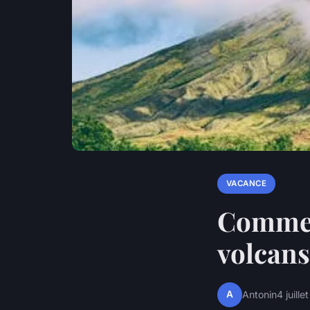
VACANCE
Commen
volcans
A
Antonin
4 juill