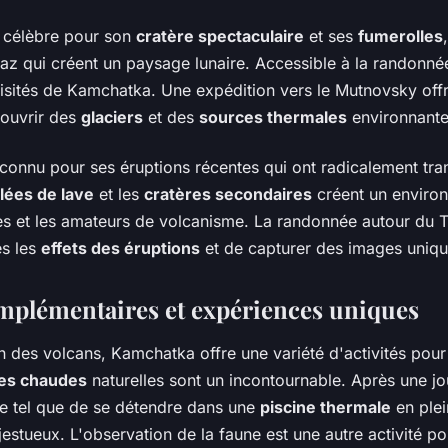
 célèbre pour son
cratère spectaculaire
et ses
fumerolles
az qui créent un paysage lunaire. Accessible à la randonnée,
visités de Kamchatka. Une expédition vers le Mutnovsky off
couvrir des
glaciers
et des
sources thermales
environnante
 connu pour ses éruptions récentes qui ont radicalement tra
lées de lave
et les
cratères secondaires
créent un environ
s et les amateurs de volcanisme. La randonnée autour du 
ès les
effets des éruptions
et de capturer des images uniqu
omplémentaires et expériences uniques
on des volcans, Kamchatka offre une variété d'activités pour 
es chaudes
naturelles sont un incontournable. Après une j
e tel que de se détendre dans une
piscine thermale
en plei
stueux. L'observation de la faune est une autre activité po