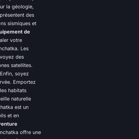
ur la géologie,
 présentent des
ons sismiques et
uipement de
aler votre
mchatka. Les
évoyez des
es satellites.
 Enfin, soyez
ervée. Emportez
les habitats
ille naturelle
hatka est un
ls et en
venture
mchatka offre une