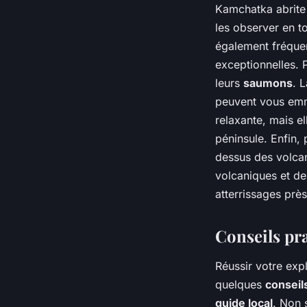
Kamchatka abrite
les observer en to
également fréquen
exceptionnelles. 
leurs
saumons
. 
peuvent vous emme
relaxante, mais e
péninsule. Enfin,
dessus des volca
volcaniques et de
atterrissages prè
Conseils pr
Réussir votre ex
quelques
conseil
guide local
. Non 