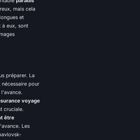
ritable
paradis
reux, mais cela
 longues et
t à eux, sont
'images
us préparer. La
t nécessaire pour
 l'avance.
ssurance voyage
t cruciale.
t être
l'avance. Les
pavlovsk-