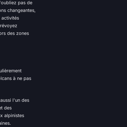
'oubliez pas de
ons changeantes,
activités
 Prévoyez
rs des zones
ulièrement
olcans à ne pas
aussi l'un des
t des
x alpinistes
aines.