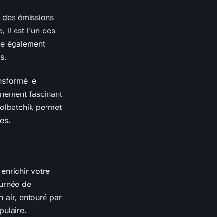
, des émissions
 il est l'un des
re également
s.
nsformé le
nement fascinant
Tolbatchik permet
es.
enrichir votre
ournée de
n air, entouré par
pulaire.