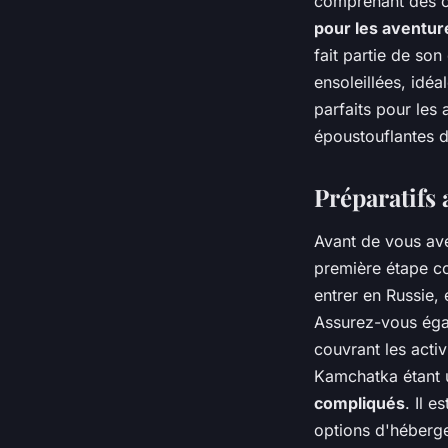
comprenant des o
pour les aventur
fait partie de so
ensoleillées, idéa
parfaits pour les
époustouflantes 
Préparatifs 
Avant de vous ave
première étape co
entrer en Russie,
Assurez-vous égal
couvrant les activ
Kamchatka étant u
compliqués
. Il 
options d'héberge