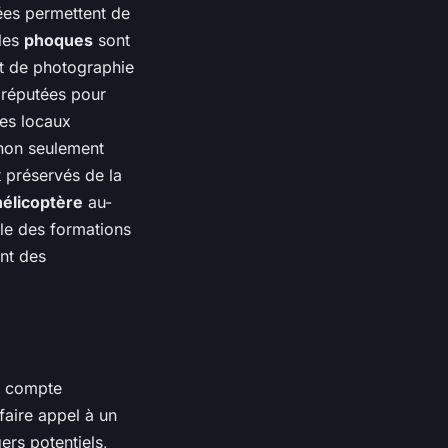
ées permettent de
les
phoques
sont
et de photographie
 réputées pour
des locaux
 non seulement
 préservés de la
hélicoptère
au-
le des formations
ent des
n compte
faire appel à un
ers potentiels,