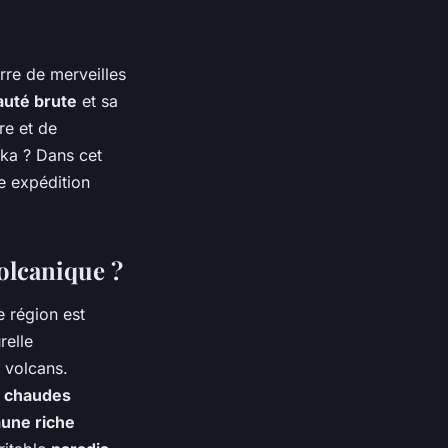
rre de merveilles
auté brute
et sa
re et de
ka ? Dans cet
ne expédition
olcanique ?
e région est
relle
 volcans.
 chaudes
aune riche