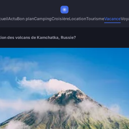
ueil
Actu
Bon plan
Camping
Croisière
Location
Tourisme
Vacance
Voy
ion des volcans de Kamchatka, Russie?